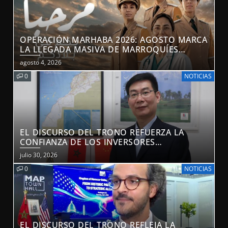
OPERACIÓN MARHABA 2026: AGOSTO MARCA
LA LLEGADA MASIVA DE MARROQUÍES
RESIDENTES EN EL EXTRANJERO
agosto 4, 2026
0
NOTICIAS
EL DISCURSO DEL TRONO REFUERZA LA
CONFIANZA DE LOS INVERSORES
INTERNACIONALES EN EL POTENCIAL DE
julio 30, 2026
MARRUECOS GRACIAS A UNA VISIÓN
0
NOTICIAS
ESTRATÉGICA (EXPERTO CHINO)
EL DISCURSO DEL TRONO REFLEJA LA