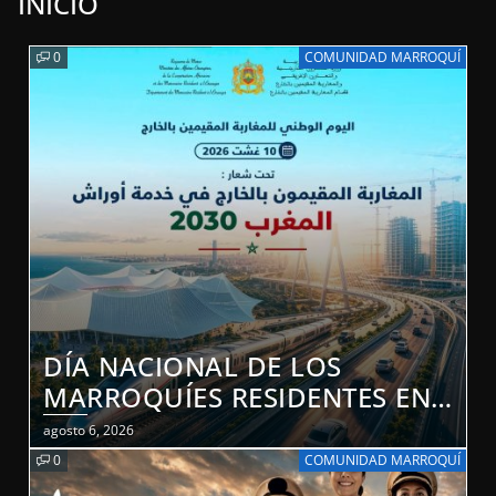
INICIO
0
COMUNIDAD MARROQUÍ
DÍA NACIONAL DE LOS
MARROQUÍES RESIDENTES EN
EL EXTRANJERO: AL SERVICIO
agosto 6, 2026
DE LOS GRANDES PROYECTOS
0
COMUNIDAD MARROQUÍ
DE MARRUECOS 2030