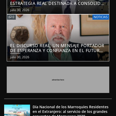
ESTRATEGIA REAL DESTINADA A CONSOLIDAR
LA POSICIÓN DE MARRUECOS EN UNA
julio 30, 2026
ECONOMÍA MUNDIAL COMPETITIVA
0
NOTICIAS
(POLITÓLOGO MARROQUÍ-
ESTADOUNIDENSE)
EL DISCURSO REAL, UN MENSAJE PORTADOR
DE ESPERANZA Y CONFIANZA EN EL FUTURO
(ACADÉMICO ESPAÑOL)
julio 30, 2026
Día Nacional de los Marroquíes Residentes
en el Extranjero: al servicio de los grandes