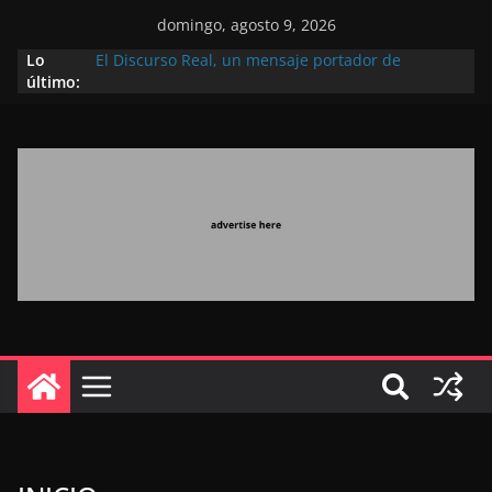
domingo, agosto 9, 2026
El discurso del Trono refleja la estrategia Real
Lo
destinada a consolidar la posición de Marruecos
último:
en una economía mundial competitiva (politólogo
marroquí-estadounidense)
El Discurso Real, un mensaje portador de
esperanza y confianza en el futuro (académico
español)
Día Nacional de los Marroquíes Residentes en el
Extranjero: al servicio de los grandes proyectos de
Marruecos 2030
Operación Marhaba 2026: agosto marca la
llegada masiva de marroquíes residentes en el
extranjero
El Discurso del Trono refuerza la confianza de los
inversores internacionales en el potencial de
Marruecos gracias a una visión estratégica
(experto chino)