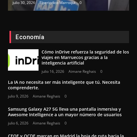
julio 30, 2026
Elperiodico Marroqui
0
Economía
Cómo inDrive refuerza la seguridad de los
viajes en Marruecos gracias a la
inteligencia artificial
julio 16, 2026
Aimane Reghais
0
La IA no necesita ser más inteligente que tú. Necesita
comprenderte.
julio 9, 2026
Aimane Reghais
0
Samsung Galaxy A27 5G lleva una pantalla inmersiva y
Awesome Intelligence a un mayor número de usuarios
julio 6, 2026
Aimane Reghais
0
CEOE y OCDE marcan en Madrid la hoja de ruta hacia la