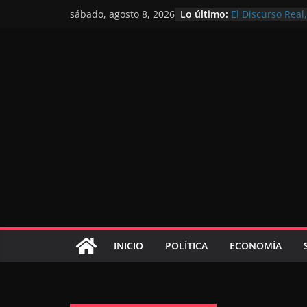
Lo último:
El Discurso Rea
sábado, agosto 8, 2026
confianza en el 
Día Nacional de 
Extranjero: al s
Marruecos 2030
Operación Marha
de marroquíes re
El Discurso del 
inversores inter
gracias a una vi
El discurso del T
consolidar la p
mundial competi
INICIO
POLÍTICA
ECONOMÍA