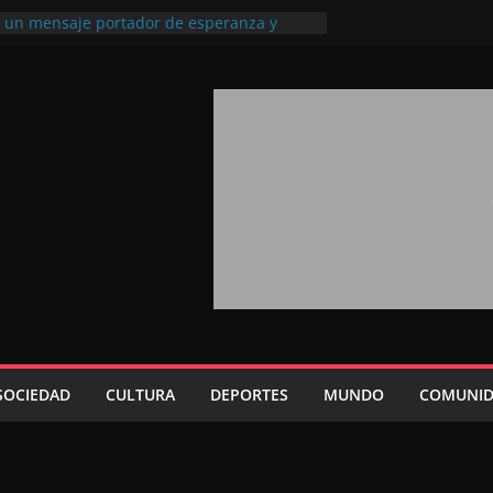
l, un mensaje portador de esperanza y
futuro (académico español)
los Marroquíes Residentes en el
ervicio de los grandes proyectos de
ba 2026: agosto marca la llegada masiva
sidentes en el extranjero
Trono refuerza la confianza de los
nacionales en el potencial de Marruecos
sión estratégica (experto chino)
rono refleja la estrategia Real destinada a
osición de Marruecos en una economía
tiva (politólogo marroquí-estadounidense)
SOCIEDAD
CULTURA
DEPORTES
MUNDO
COMUNID