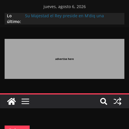
jueves, agosto 6, 2026
Lo
Su Majestad el Rey preside en M’diq una
último:
recepción con motivo de la gloriosa Fiesta del
Trono
Operación Marhaba 2026: agosto marca la
llegada masiva de marroquíes residentes en el
extranjero
El Discurso del Trono refuerza la confianza de los
inversores internacionales en el potencial de
Marruecos gracias a una visión estratégica
(experto chino)
El discurso del Trono refleja la estrategia Real
destinada a consolidar la posición de Marruecos
en una economía mundial competitiva (politólogo
marroquí-estadounidense)
El Discurso Real, un mensaje portador de
esperanza y confianza en el futuro (académico
español)