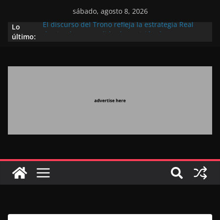
sábado, agosto 8, 2026
Lo
El discurso del Trono refleja la estrategia Real
último:
destinada a consolidar la posición de Marruecos
en una economía mundial competitiva (politólogo
marroquí-estadounidense)
El Discurso Real, un mensaje portador de
esperanza y confianza en el futuro (académico
español)
Día Nacional de los Marroquíes Residentes en el
Extranjero: al servicio de los grandes proyectos de
Marruecos 2030
Operación Marhaba 2026: agosto marca la
llegada masiva de marroquíes residentes en el
extranjero
El Discurso del Trono refuerza la confianza de los
inversores internacionales en el potencial de
Marruecos gracias a una visión estratégica
(experto chino)