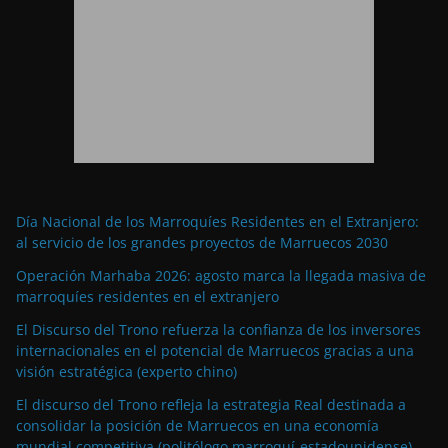
Día Nacional de los Marroquíes Residentes en el Extranjero:
al servicio de los grandes proyectos de Marruecos 2030
Operación Marhaba 2026: agosto marca la llegada masiva de
marroquíes residentes en el extranjero
El Discurso del Trono refuerza la confianza de los inversores
internacionales en el potencial de Marruecos gracias a una
visión estratégica (experto chino)
El discurso del Trono refleja la estrategia Real destinada a
consolidar la posición de Marruecos en una economía
mundial competitiva (politólogo marroquí-estadounidense)