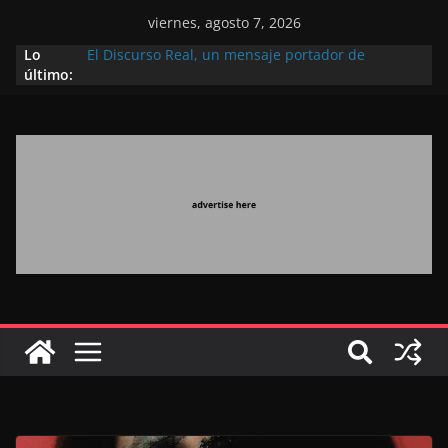
viernes, agosto 7, 2026
Lo
El Discurso Real, un mensaje portador de
último:
esperanza y confianza en el futuro (académico
español)
Día Nacional de los Marroquíes Residentes en el
Extranjero: al servicio de los grandes proyectos de
Marruecos 2030
Operación Marhaba 2026: agosto marca la
llegada masiva de marroquíes residentes en el
extranjero
El Discurso del Trono refuerza la confianza de los
inversores internacionales en el potencial de
Marruecos gracias a una visión estratégica
(experto chino)
El discurso del Trono refleja la estrategia Real
destinada a consolidar la posición de Marruecos
en una economía mundial competitiva (politólogo
marroquí-estadounidense)