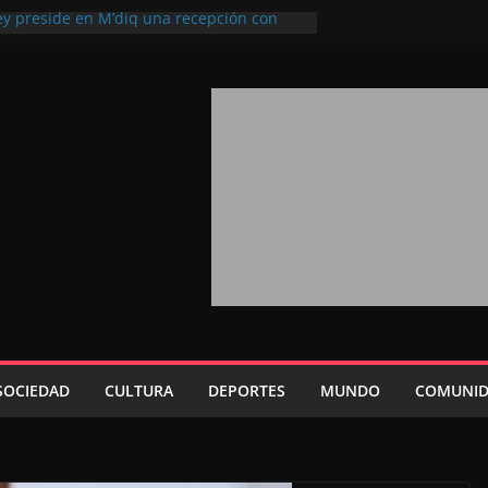
ey preside en M’diq una recepción con
iosa Fiesta del Trono
a 2026: agosto marca la llegada masiva
sidentes en el extranjero
rono refuerza la confianza de los
acionales en el potencial de Marruecos
ión estratégica (experto chino)
ono refleja la estrategia Real destinada a
sición de Marruecos en una economía
iva (politólogo marroquí-estadounidense)
, un mensaje portador de esperanza y
uturo (académico español)
SOCIEDAD
CULTURA
DEPORTES
MUNDO
COMUNID