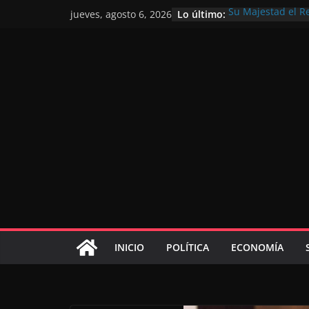
Lo último:
Su Majestad el R
jueves, agosto 6, 2026
motivo de la glor
Operación Marhab
de marroquíes re
El Discurso del T
inversores intern
gracias a una vis
El discurso del Tr
consolidar la po
mundial competit
El Discurso Real
confianza en el f
INICIO
POLÍTICA
ECONOMÍA