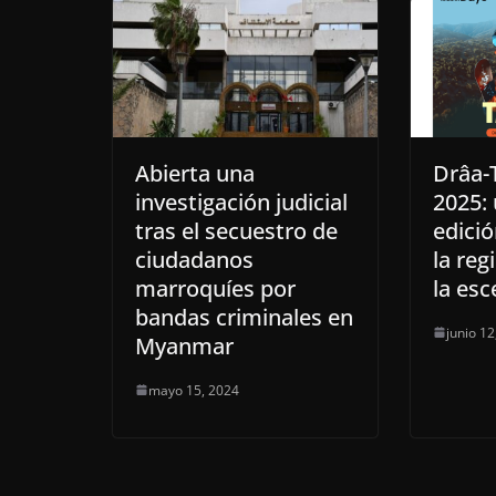
Abierta una
Drâa-T
investigación judicial
2025:
tras el secuestro de
edici
ciudadanos
la reg
marroquíes por
la esc
bandas criminales en
junio 12
Myanmar
mayo 15, 2024