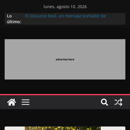
lunes, agosto 10, 2026
Lo
El Discurso Real, un mensaje portador de
último:
esperanza y confianza en el futuro (académico
español)
Día Nacional de los Marroquíes Residentes en el
Extranjero: al servicio de los grandes proyectos de
Marruecos 2030
Operación Marhaba 2026: agosto marca la
llegada masiva de marroquíes residentes en el
extranjero
El Discurso del Trono refuerza la confianza de los
inversores internacionales en el potencial de
Marruecos gracias a una visión estratégica
(experto chino)
El discurso del Trono refleja la estrategia Real
destinada a consolidar la posición de Marruecos
en una economía mundial competitiva (politólogo
marroquí-estadounidense)