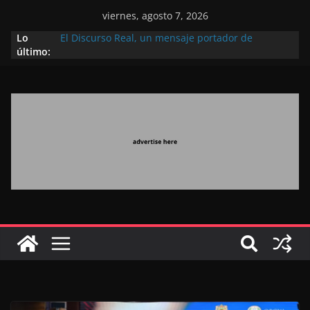
viernes, agosto 7, 2026
Lo
El Discurso Real, un mensaje portador de
último:
esperanza y confianza en el futuro (académico
español)
Día Nacional de los Marroquíes Residentes en el
Extranjero: al servicio de los grandes proyectos de
Marruecos 2030
Operación Marhaba 2026: agosto marca la
llegada masiva de marroquíes residentes en el
extranjero
El Discurso del Trono refuerza la confianza de los
inversores internacionales en el potencial de
Marruecos gracias a una visión estratégica
(experto chino)
El discurso del Trono refleja la estrategia Real
destinada a consolidar la posición de Marruecos
en una economía mundial competitiva (politólogo
marroquí-estadounidense)