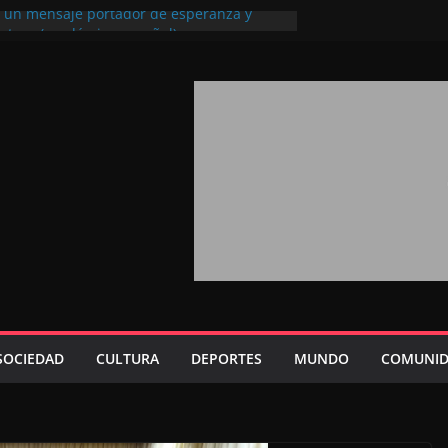
l, un mensaje portador de esperanza y
futuro (académico español)
los Marroquíes Residentes en el
ervicio de los grandes proyectos de
ba 2026: agosto marca la llegada masiva
sidentes en el extranjero
Trono refuerza la confianza de los
nacionales en el potencial de Marruecos
sión estratégica (experto chino)
rono refleja la estrategia Real destinada a
osición de Marruecos en una economía
tiva (politólogo marroquí-estadounidense)
SOCIEDAD
CULTURA
DEPORTES
MUNDO
COMUNID