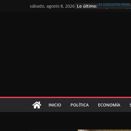
Lo último:
El Discurso Rea
sábado, agosto 8, 2026
confianza en el 
Día Nacional de 
Extranjero: al s
Marruecos 2030
Operación Marha
de marroquíes re
El Discurso del 
inversores inter
gracias a una vi
El discurso del T
consolidar la p
mundial competi
INICIO
POLÍTICA
ECONOMÍA