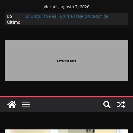
viernes, agosto 7, 2026
Lo
El Discurso Real, un mensaje portador de
último:
esperanza y confianza en el futuro (académico
español)
Día Nacional de los Marroquíes Residentes en el
Extranjero: al servicio de los grandes proyectos de
Marruecos 2030
Operación Marhaba 2026: agosto marca la
llegada masiva de marroquíes residentes en el
extranjero
El Discurso del Trono refuerza la confianza de los
inversores internacionales en el potencial de
Marruecos gracias a una visión estratégica
(experto chino)
El discurso del Trono refleja la estrategia Real
destinada a consolidar la posición de Marruecos
en una economía mundial competitiva (politólogo
marroquí-estadounidense)