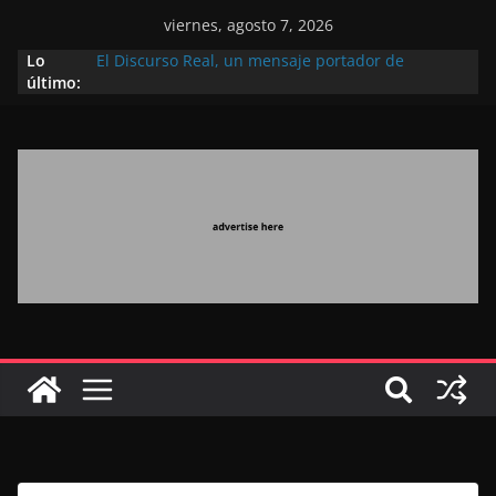
viernes, agosto 7, 2026
Lo
El Discurso Real, un mensaje portador de
último:
esperanza y confianza en el futuro (académico
español)
Día Nacional de los Marroquíes Residentes en el
Extranjero: al servicio de los grandes proyectos de
Marruecos 2030
Operación Marhaba 2026: agosto marca la
llegada masiva de marroquíes residentes en el
extranjero
El Discurso del Trono refuerza la confianza de los
inversores internacionales en el potencial de
Marruecos gracias a una visión estratégica
(experto chino)
El discurso del Trono refleja la estrategia Real
destinada a consolidar la posición de Marruecos
en una economía mundial competitiva (politólogo
marroquí-estadounidense)