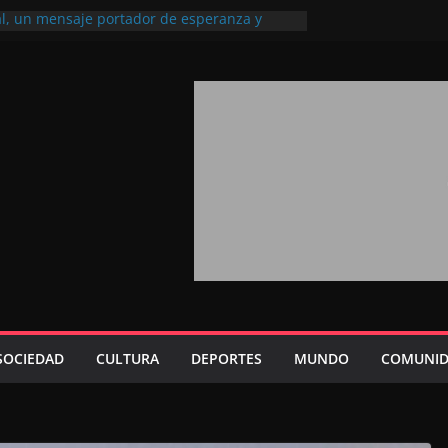
al, un mensaje portador de esperanza y
l futuro (académico español)
e los Marroquíes Residentes en el
servicio de los grandes proyectos de
0
aba 2026: agosto marca la llegada masiva
residentes en el extranjero
 Trono refuerza la confianza de los
ernacionales en el potencial de Marruecos
isión estratégica (experto chino)
 Trono refleja la estrategia Real destinada a
posición de Marruecos en una economía
itiva (politólogo marroquí-estadounidense)
SOCIEDAD
CULTURA
DEPORTES
MUNDO
COMUNID