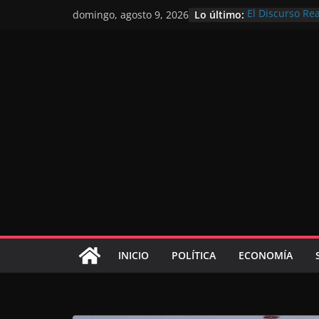
Lo último:
El Discurso Re
domingo, agosto 9, 2026
confianza en e
Día Nacional d
Extranjero: al 
Marruecos 203
Operación Marh
de marroquíes 
El Discurso del
inversores int
gracias a una v
El discurso del
consolidar la 
mundial compet
INICIO
POLÍTICA
ECONOMÍA