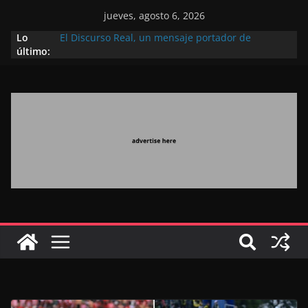
jueves, agosto 6, 2026
Lo
El Discurso Real, un mensaje portador de
último:
esperanza y confianza en el futuro (académico
español)
Día Nacional de los Marroquíes Residentes en el
Extranjero: al servicio de los grandes proyectos de
Marruecos 2030
Operación Marhaba 2026: agosto marca la
llegada masiva de marroquíes residentes en el
extranjero
El Discurso del Trono refuerza la confianza de los
inversores internacionales en el potencial de
Marruecos gracias a una visión estratégica
(experto chino)
El discurso del Trono refleja la estrategia Real
destinada a consolidar la posición de Marruecos
en una economía mundial competitiva (politólogo
marroquí-estadounidense)