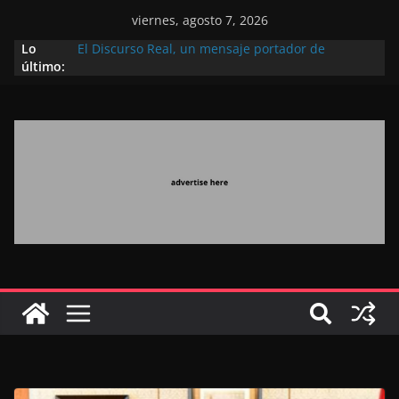
viernes, agosto 7, 2026
Lo
El Discurso Real, un mensaje portador de
último:
esperanza y confianza en el futuro (académico
español)
Día Nacional de los Marroquíes Residentes en el
Extranjero: al servicio de los grandes proyectos de
Marruecos 2030
Operación Marhaba 2026: agosto marca la
llegada masiva de marroquíes residentes en el
extranjero
El Discurso del Trono refuerza la confianza de los
inversores internacionales en el potencial de
Marruecos gracias a una visión estratégica
(experto chino)
El discurso del Trono refleja la estrategia Real
destinada a consolidar la posición de Marruecos
en una economía mundial competitiva (politólogo
marroquí-estadounidense)