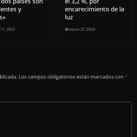
 dos países son
el 3,2 %, por
lentes y
encarecimiento de la
as»
luz
 11, 2023
marzo 27, 2024
blicada.
Los campos obligatorios están marcados con
*