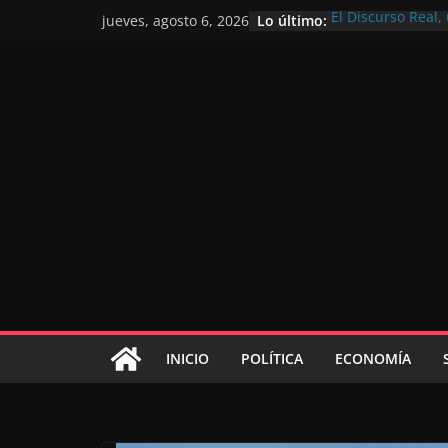
Lo último:
El Discurso Real
jueves, agosto 6, 2026
confianza en el f
Día Nacional de 
Extranjero: al se
Marruecos 2030
Operación Marhab
de marroquíes re
El Discurso del T
inversores intern
gracias a una vis
El discurso del Tr
consolidar la po
mundial competit
INICIO
POLÍTICA
ECONOMÍA