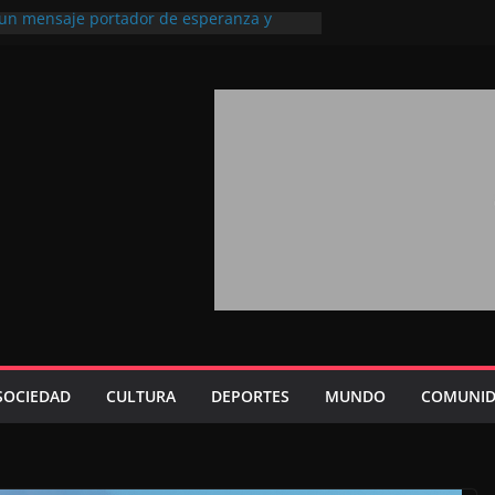
, un mensaje portador de esperanza y
uturo (académico español)
los Marroquíes Residentes en el
rvicio de los grandes proyectos de
a 2026: agosto marca la llegada masiva
sidentes en el extranjero
rono refuerza la confianza de los
acionales en el potencial de Marruecos
ión estratégica (experto chino)
ono refleja la estrategia Real destinada a
sición de Marruecos en una economía
iva (politólogo marroquí-estadounidense)
SOCIEDAD
CULTURA
DEPORTES
MUNDO
COMUNID