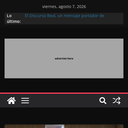
viernes, agosto 7, 2026
Lo
El Discurso Real, un mensaje portador de
último:
esperanza y confianza en el futuro (académico
español)
Día Nacional de los Marroquíes Residentes en el
Extranjero: al servicio de los grandes proyectos de
Marruecos 2030
Operación Marhaba 2026: agosto marca la
llegada masiva de marroquíes residentes en el
extranjero
El Discurso del Trono refuerza la confianza de los
inversores internacionales en el potencial de
Marruecos gracias a una visión estratégica
(experto chino)
El discurso del Trono refleja la estrategia Real
destinada a consolidar la posición de Marruecos
en una economía mundial competitiva (politólogo
marroquí-estadounidense)