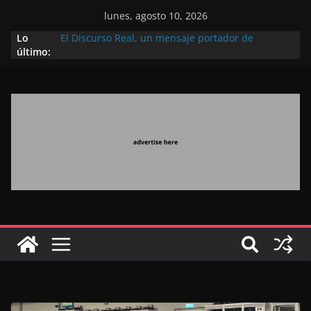
lunes, agosto 10, 2026
Lo
El Discurso Real, un mensaje portador de
último:
esperanza y confianza en el futuro (académico
español)
Día Nacional de los Marroquíes Residentes en el
Extranjero: al servicio de los grandes proyectos de
Marruecos 2030
Operación Marhaba 2026: agosto marca la
llegada masiva de marroquíes residentes en el
extranjero
El Discurso del Trono refuerza la confianza de los
inversores internacionales en el potencial de
Marruecos gracias a una visión estratégica
(experto chino)
El discurso del Trono refleja la estrategia Real
destinada a consolidar la posición de Marruecos
en una economía mundial competitiva (politólogo
marroquí-estadounidense)