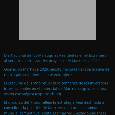
Día Nacional de los Marroquíes Residentes en el Extranjero:
al servicio de los grandes proyectos de Marruecos 2030
Operación Marhaba 2026: agosto marca la llegada masiva de
marroquíes residentes en el extranjero
El Discurso del Trono refuerza la confianza de los inversores
internacionales en el potencial de Marruecos gracias a una
visión estratégica (experto chino)
El discurso del Trono refleja la estrategia Real destinada a
consolidar la posición de Marruecos en una economía
mundial competitiva (politólogo marroquí-estadounidense)