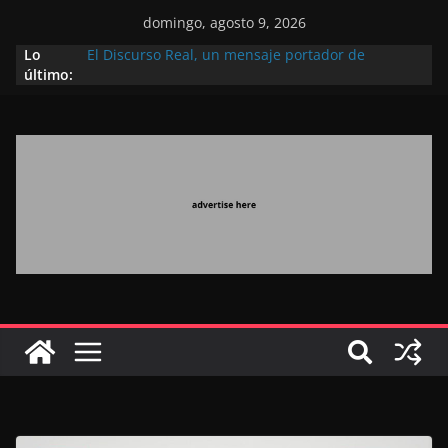
domingo, agosto 9, 2026
Lo
El Discurso Real, un mensaje portador de
último:
esperanza y confianza en el futuro (académico
español)
Día Nacional de los Marroquíes Residentes en el
Extranjero: al servicio de los grandes proyectos de
Marruecos 2030
Operación Marhaba 2026: agosto marca la
llegada masiva de marroquíes residentes en el
extranjero
El Discurso del Trono refuerza la confianza de los
inversores internacionales en el potencial de
Marruecos gracias a una visión estratégica
(experto chino)
El discurso del Trono refleja la estrategia Real
destinada a consolidar la posición de Marruecos
en una economía mundial competitiva (politólogo
marroquí-estadounidense)