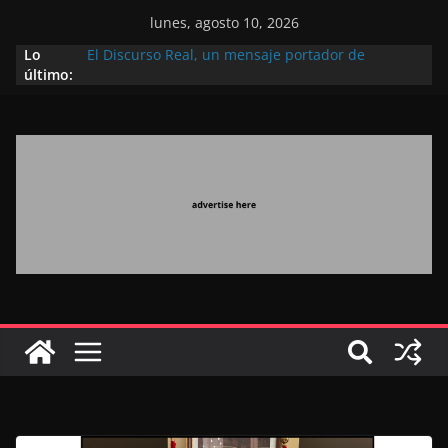
lunes, agosto 10, 2026
Lo
El Discurso Real, un mensaje portador de
último:
esperanza y confianza en el futuro (académico
español)
Día Nacional de los Marroquíes Residentes en el
Extranjero: al servicio de los grandes proyectos de
Marruecos 2030
Operación Marhaba 2026: agosto marca la
llegada masiva de marroquíes residentes en el
extranjero
El Discurso del Trono refuerza la confianza de los
inversores internacionales en el potencial de
Marruecos gracias a una visión estratégica
(experto chino)
El discurso del Trono refleja la estrategia Real
destinada a consolidar la posición de Marruecos
en una economía mundial competitiva (politólogo
marroquí-estadounidense)