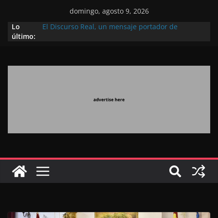
domingo, agosto 9, 2026
Lo
El Discurso Real, un mensaje portador de
último:
esperanza y confianza en el futuro (académico
español)
Día Nacional de los Marroquíes Residentes en el
Extranjero: al servicio de los grandes proyectos de
Marruecos 2030
Operación Marhaba 2026: agosto marca la
llegada masiva de marroquíes residentes en el
extranjero
El Discurso del Trono refuerza la confianza de los
inversores internacionales en el potencial de
Marruecos gracias a una visión estratégica
(experto chino)
El discurso del Trono refleja la estrategia Real
destinada a consolidar la posición de Marruecos
en una economía mundial competitiva (politólogo
marroquí-estadounidense)