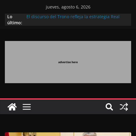
jueves, agosto 6, 2026
Lo
El discurso del Trono refleja la estrategia Real
último:
destinada a consolidar la posición de Marruecos
en una economía mundial competitiva (politólogo
marroquí-estadounidense)
El Discurso Real, un mensaje portador de
esperanza y confianza en el futuro (académico
español)
Su Majestad el Rey preside en M’diq una
recepción con motivo de la gloriosa Fiesta del
Trono
Operación Marhaba 2026: agosto marca la
llegada masiva de marroquíes residentes en el
extranjero
El Discurso del Trono refuerza la confianza de los
inversores internacionales en el potencial de
Marruecos gracias a una visión estratégica
(experto chino)