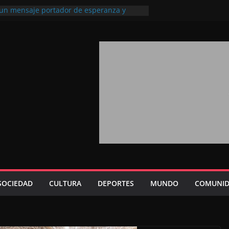
, un mensaje portador de esperanza y
uturo (académico español)
los Marroquíes Residentes en el
rvicio de los grandes proyectos de
a 2026: agosto marca la llegada masiva
sidentes en el extranjero
rono refuerza la confianza de los
acionales en el potencial de Marruecos
ión estratégica (experto chino)
ono refleja la estrategia Real destinada a
sición de Marruecos en una economía
iva (politólogo marroquí-estadounidense)
SOCIEDAD
CULTURA
DEPORTES
MUNDO
COMUNID