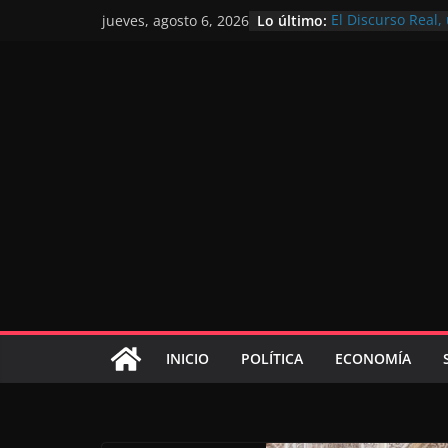
Lo último:
El Discurso Real
jueves, agosto 6, 2026
confianza en el f
Día Nacional de 
Extranjero: al se
Marruecos 2030
Operación Marhab
de marroquíes re
El Discurso del T
inversores intern
gracias a una vis
El discurso del Tr
consolidar la po
mundial competit
INICIO
POLÍTICA
ECONOMÍA