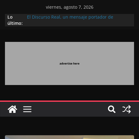
viernes, agosto 7, 2026
Lo
El Discurso Real, un mensaje portador de
último:
esperanza y confianza en el futuro (académico
español)
Día Nacional de los Marroquíes Residentes en el
Extranjero: al servicio de los grandes proyectos de
Marruecos 2030
Operación Marhaba 2026: agosto marca la
llegada masiva de marroquíes residentes en el
extranjero
El Discurso del Trono refuerza la confianza de los
inversores internacionales en el potencial de
Marruecos gracias a una visión estratégica
(experto chino)
El discurso del Trono refleja la estrategia Real
destinada a consolidar la posición de Marruecos
en una economía mundial competitiva (politólogo
marroquí-estadounidense)