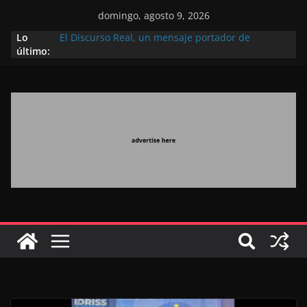
domingo, agosto 9, 2026
Lo
El Discurso Real, un mensaje portador de
último:
esperanza y confianza en el futuro (académico
español)
Día Nacional de los Marroquíes Residentes en el
Extranjero: al servicio de los grandes proyectos de
Marruecos 2030
Operación Marhaba 2026: agosto marca la
llegada masiva de marroquíes residentes en el
extranjero
El Discurso del Trono refuerza la confianza de los
inversores internacionales en el potencial de
Marruecos gracias a una visión estratégica
(experto chino)
El discurso del Trono refleja la estrategia Real
destinada a consolidar la posición de Marruecos
en una economía mundial competitiva (politólogo
marroquí-estadounidense)