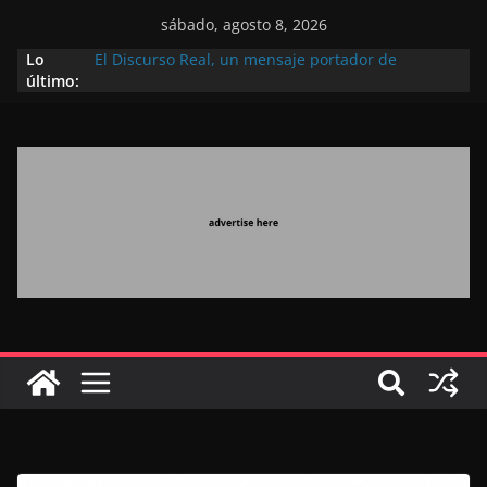
sábado, agosto 8, 2026
Lo
El Discurso Real, un mensaje portador de
último:
esperanza y confianza en el futuro (académico
español)
Día Nacional de los Marroquíes Residentes en el
Extranjero: al servicio de los grandes proyectos de
Marruecos 2030
Operación Marhaba 2026: agosto marca la
llegada masiva de marroquíes residentes en el
extranjero
El Discurso del Trono refuerza la confianza de los
inversores internacionales en el potencial de
Marruecos gracias a una visión estratégica
(experto chino)
El discurso del Trono refleja la estrategia Real
destinada a consolidar la posición de Marruecos
en una economía mundial competitiva (politólogo
marroquí-estadounidense)