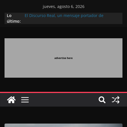
jueves, agosto 6, 2026
Lo
El Discurso Real, un mensaje portador de
último:
esperanza y confianza en el futuro (académico
español)
Día Nacional de los Marroquíes Residentes en el
Extranjero: al servicio de los grandes proyectos de
Marruecos 2030
Operación Marhaba 2026: agosto marca la
llegada masiva de marroquíes residentes en el
extranjero
El Discurso del Trono refuerza la confianza de los
inversores internacionales en el potencial de
Marruecos gracias a una visión estratégica
(experto chino)
El discurso del Trono refleja la estrategia Real
destinada a consolidar la posición de Marruecos
en una economía mundial competitiva (politólogo
marroquí-estadounidense)