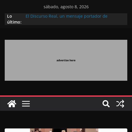
sábado, agosto 8, 2026
Lo
El Discurso Real, un mensaje portador de
último:
esperanza y confianza en el futuro (académico
español)
Día Nacional de los Marroquíes Residentes en el
Extranjero: al servicio de los grandes proyectos de
Marruecos 2030
Operación Marhaba 2026: agosto marca la
llegada masiva de marroquíes residentes en el
extranjero
El Discurso del Trono refuerza la confianza de los
inversores internacionales en el potencial de
Marruecos gracias a una visión estratégica
(experto chino)
El discurso del Trono refleja la estrategia Real
destinada a consolidar la posición de Marruecos
en una economía mundial competitiva (politólogo
marroquí-estadounidense)