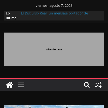
viernes, agosto 7, 2026
Lo
El Discurso Real, un mensaje portador de
último:
esperanza y confianza en el futuro (académico
español)
Día Nacional de los Marroquíes Residentes en el
Extranjero: al servicio de los grandes proyectos de
Marruecos 2030
Operación Marhaba 2026: agosto marca la
llegada masiva de marroquíes residentes en el
extranjero
El Discurso del Trono refuerza la confianza de los
inversores internacionales en el potencial de
Marruecos gracias a una visión estratégica
(experto chino)
El discurso del Trono refleja la estrategia Real
destinada a consolidar la posición de Marruecos
en una economía mundial competitiva (politólogo
marroquí-estadounidense)