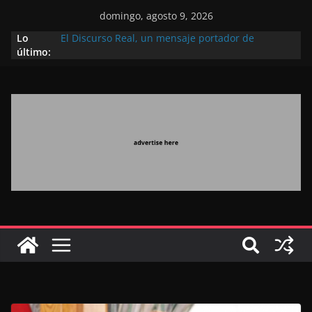
domingo, agosto 9, 2026
Lo
El Discurso Real, un mensaje portador de
último:
esperanza y confianza en el futuro (académico
español)
Día Nacional de los Marroquíes Residentes en el
Extranjero: al servicio de los grandes proyectos de
Marruecos 2030
Operación Marhaba 2026: agosto marca la
llegada masiva de marroquíes residentes en el
extranjero
El Discurso del Trono refuerza la confianza de los
inversores internacionales en el potencial de
Marruecos gracias a una visión estratégica
(experto chino)
El discurso del Trono refleja la estrategia Real
destinada a consolidar la posición de Marruecos
en una economía mundial competitiva (politólogo
marroquí-estadounidense)