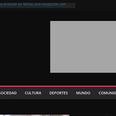
ey preside en M’diq una recepción con
iosa Fiesta del Trono
a 2026: agosto marca la llegada masiva
sidentes en el extranjero
rono refuerza la confianza de los
acionales en el potencial de Marruecos
ión estratégica (experto chino)
ono refleja la estrategia Real destinada a
sición de Marruecos en una economía
iva (politólogo marroquí-estadounidense)
, un mensaje portador de esperanza y
uturo (académico español)
SOCIEDAD
CULTURA
DEPORTES
MUNDO
COMUNID