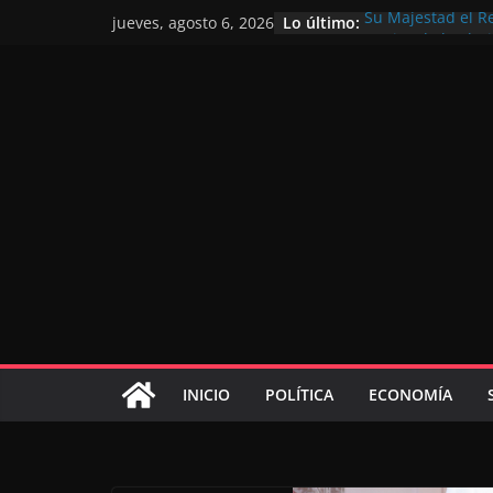
Lo último:
Su Majestad el R
jueves, agosto 6, 2026
motivo de la glor
Operación Marhab
de marroquíes re
El Discurso del T
inversores intern
gracias a una vis
El discurso del Tr
consolidar la po
mundial competit
El Discurso Real
confianza en el f
INICIO
POLÍTICA
ECONOMÍA