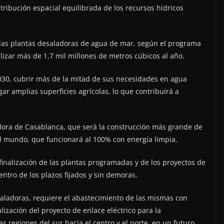
ribución espacial equilibrada de los recursos hídricos
e las plantas desaladoras de agua de mar, según el programa
izar más de 1,7 mil millones de metros cúbicos al año.
2030, cubrir más de la mitad de sus necesidades en agua
ar amplias superficies agrícolas, lo que contribuirá a
dora de Casablanca, que será la construcción más grande de
l mundo, que funcionará al 100% con energía limpia.
finalización de las plantas programadas y de los proyectos de
entro de los plazos fijados y sin demoras.
aladoras, requiere el abastecimiento de las mismas con
alización del proyecto de enlace eléctrico para la
as regiones del sur hacia el centro y el norte, en un futuro