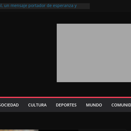
al, un mensaje portador de esperanza y
l futuro (académico español)
e los Marroquíes Residentes en el
servicio de los grandes proyectos de
0
aba 2026: agosto marca la llegada masiva
residentes en el extranjero
 Trono refuerza la confianza de los
ernacionales en el potencial de Marruecos
isión estratégica (experto chino)
 Trono refleja la estrategia Real destinada a
posición de Marruecos en una economía
itiva (politólogo marroquí-estadounidense)
SOCIEDAD
CULTURA
DEPORTES
MUNDO
COMUNID