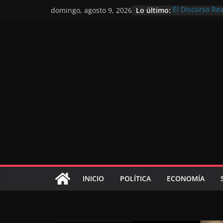
Lo último:
El Discurso Re
domingo, agosto 9, 2026
confianza en e
Día Nacional d
Extranjero: al 
Marruecos 203
Operación Marh
de marroquíes 
El Discurso del
inversores int
gracias a una v
El discurso del
consolidar la 
mundial compet
INICIO
POLÍTICA
ECONOMÍA