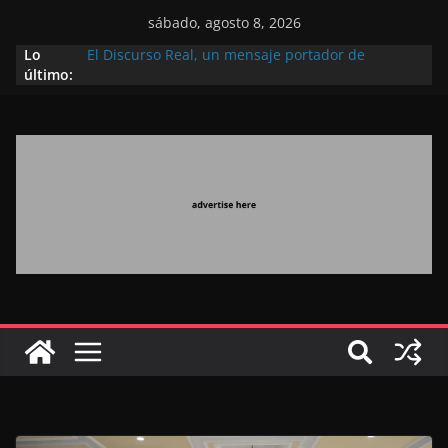
sábado, agosto 8, 2026
Lo
El Discurso Real, un mensaje portador de
último:
esperanza y confianza en el futuro (académico
español)
Día Nacional de los Marroquíes Residentes en el
Extranjero: al servicio de los grandes proyectos de
Marruecos 2030
Operación Marhaba 2026: agosto marca la
llegada masiva de marroquíes residentes en el
extranjero
El Discurso del Trono refuerza la confianza de los
inversores internacionales en el potencial de
Marruecos gracias a una visión estratégica
(experto chino)
El discurso del Trono refleja la estrategia Real
destinada a consolidar la posición de Marruecos
en una economía mundial competitiva (politólogo
marroquí-estadounidense)