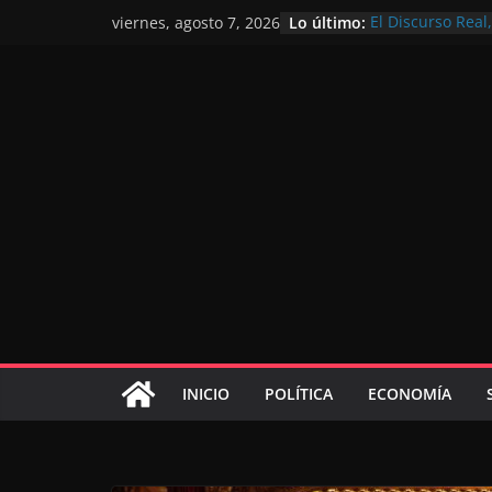
Lo último:
El Discurso Rea
viernes, agosto 7, 2026
confianza en el 
Día Nacional de 
Extranjero: al s
Marruecos 2030
Operación Marha
de marroquíes re
El Discurso del 
inversores inter
gracias a una vi
El discurso del T
consolidar la p
mundial competi
INICIO
POLÍTICA
ECONOMÍA