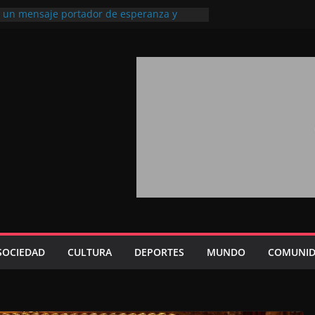
l, un mensaje portador de esperanza y
futuro (académico español)
los Marroquíes Residentes en el
ervicio de los grandes proyectos de
ba 2026: agosto marca la llegada masiva
sidentes en el extranjero
Trono refuerza la confianza de los
nacionales en el potencial de Marruecos
sión estratégica (experto chino)
rono refleja la estrategia Real destinada a
osición de Marruecos en una economía
tiva (politólogo marroquí-estadounidense)
SOCIEDAD
CULTURA
DEPORTES
MUNDO
COMUNID