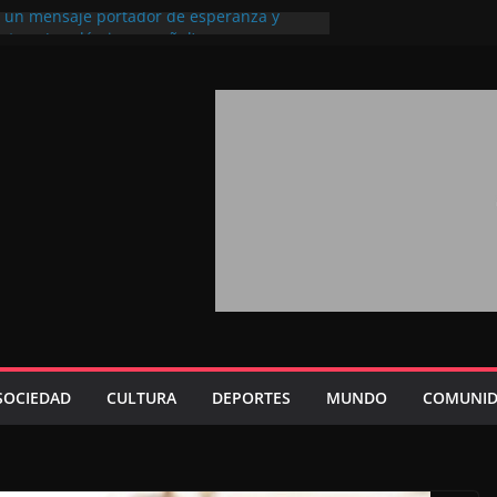
l, un mensaje portador de esperanza y
futuro (académico español)
los Marroquíes Residentes en el
ervicio de los grandes proyectos de
ba 2026: agosto marca la llegada masiva
sidentes en el extranjero
Trono refuerza la confianza de los
nacionales en el potencial de Marruecos
sión estratégica (experto chino)
rono refleja la estrategia Real destinada a
osición de Marruecos en una economía
tiva (politólogo marroquí-estadounidense)
SOCIEDAD
CULTURA
DEPORTES
MUNDO
COMUNID