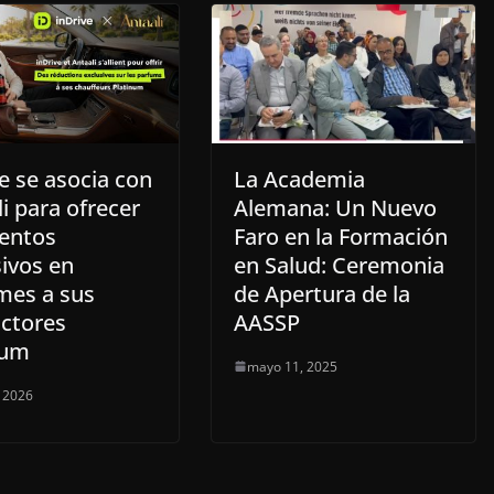
e se asocia con
La Academia
i para ofrecer
Alemana: Un Nuevo
entos
Faro en la Formación
sivos en
en Salud: Ceremonia
mes a sus
de Apertura de la
ctores
AASSP
num
mayo 11, 2025
 2026