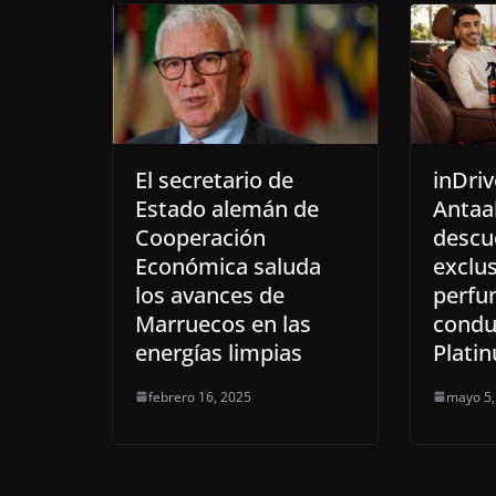
El secretario de
inDriv
Estado alemán de
Antaal
Cooperación
descu
Económica saluda
exclu
los avances de
perfu
Marruecos en las
condu
energías limpias
Plati
febrero 16, 2025
mayo 5,