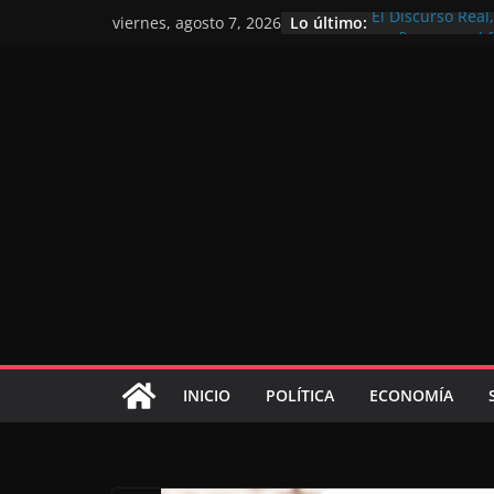
Lo último:
El Discurso Rea
viernes, agosto 7, 2026
confianza en el 
Día Nacional de 
Extranjero: al s
Marruecos 2030
Operación Marha
de marroquíes re
El Discurso del 
inversores inter
gracias a una vi
El discurso del T
consolidar la p
mundial competi
INICIO
POLÍTICA
ECONOMÍA