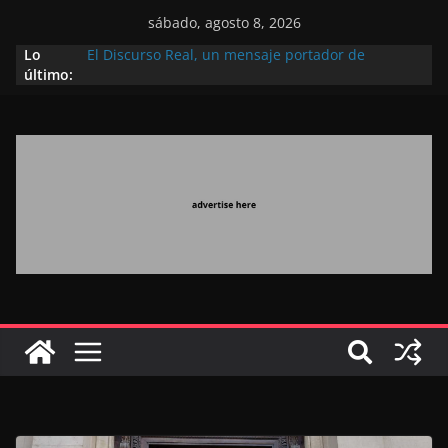
sábado, agosto 8, 2026
Lo
El Discurso Real, un mensaje portador de
último:
esperanza y confianza en el futuro (académico
español)
Día Nacional de los Marroquíes Residentes en el
Extranjero: al servicio de los grandes proyectos de
Marruecos 2030
Operación Marhaba 2026: agosto marca la
llegada masiva de marroquíes residentes en el
extranjero
El Discurso del Trono refuerza la confianza de los
inversores internacionales en el potencial de
Marruecos gracias a una visión estratégica
(experto chino)
El discurso del Trono refleja la estrategia Real
destinada a consolidar la posición de Marruecos
en una economía mundial competitiva (politólogo
marroquí-estadounidense)