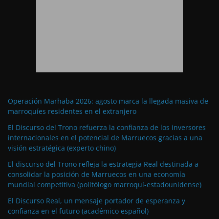
Operación Marhaba 2026: agosto marca la llegada masiva de
marroquíes residentes en el extranjero
El Discurso del Trono refuerza la confianza de los inversores
internacionales en el potencial de Marruecos gracias a una
visión estratégica (experto chino)
El discurso del Trono refleja la estrategia Real destinada a
consolidar la posición de Marruecos en una economía
mundial competitiva (politólogo marroquí-estadounidense)
El Discurso Real, un mensaje portador de esperanza y
confianza en el futuro (académico español)