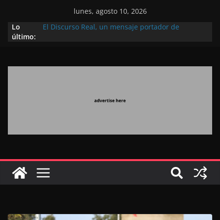
lunes, agosto 10, 2026
Lo
El Discurso Real, un mensaje portador de
último:
esperanza y confianza en el futuro (académico
español)
Día Nacional de los Marroquíes Residentes en el
Extranjero: al servicio de los grandes proyectos de
Marruecos 2030
Operación Marhaba 2026: agosto marca la
llegada masiva de marroquíes residentes en el
extranjero
El Discurso del Trono refuerza la confianza de los
inversores internacionales en el potencial de
Marruecos gracias a una visión estratégica
(experto chino)
El discurso del Trono refleja la estrategia Real
destinada a consolidar la posición de Marruecos
en una economía mundial competitiva (politólogo
marroquí-estadounidense)