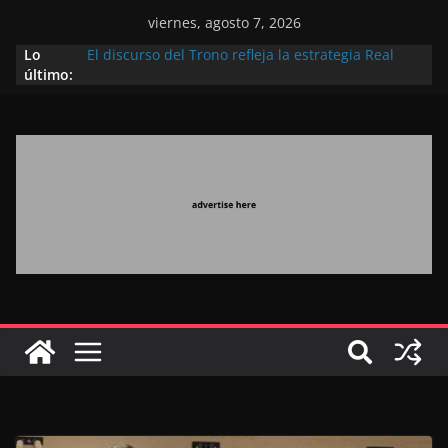
viernes, agosto 7, 2026
Lo
El discurso del Trono refleja la estrategia Real
último:
destinada a consolidar la posición de Marruecos
en una economía mundial competitiva (politólogo
marroquí-estadounidense)
El Discurso Real, un mensaje portador de
esperanza y confianza en el futuro (académico
español)
Día Nacional de los Marroquíes Residentes en el
Extranjero: al servicio de los grandes proyectos de
Marruecos 2030
Operación Marhaba 2026: agosto marca la
llegada masiva de marroquíes residentes en el
extranjero
El Discurso del Trono refuerza la confianza de los
inversores internacionales en el potencial de
Marruecos gracias a una visión estratégica
(experto chino)