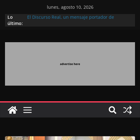
lunes, agosto 10, 2026
Lo
El Discurso Real, un mensaje portador de
último:
esperanza y confianza en el futuro (académico
español)
Día Nacional de los Marroquíes Residentes en el
Extranjero: al servicio de los grandes proyectos de
Marruecos 2030
Operación Marhaba 2026: agosto marca la
llegada masiva de marroquíes residentes en el
extranjero
El Discurso del Trono refuerza la confianza de los
inversores internacionales en el potencial de
Marruecos gracias a una visión estratégica
(experto chino)
El discurso del Trono refleja la estrategia Real
destinada a consolidar la posición de Marruecos
en una economía mundial competitiva (politólogo
marroquí-estadounidense)