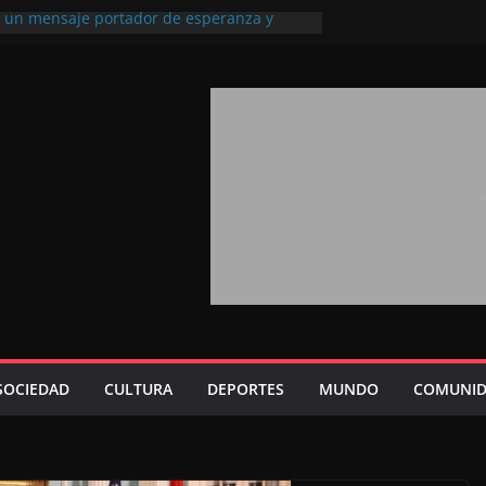
l, un mensaje portador de esperanza y
futuro (académico español)
los Marroquíes Residentes en el
ervicio de los grandes proyectos de
ba 2026: agosto marca la llegada masiva
sidentes en el extranjero
Trono refuerza la confianza de los
nacionales en el potencial de Marruecos
sión estratégica (experto chino)
rono refleja la estrategia Real destinada a
osición de Marruecos en una economía
tiva (politólogo marroquí-estadounidense)
SOCIEDAD
CULTURA
DEPORTES
MUNDO
COMUNID