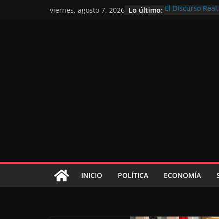
Lo último:
El Discurso Rea
viernes, agosto 7, 2026
confianza en el 
Día Nacional de 
Extranjero: al s
Marruecos 2030
Operación Marha
de marroquíes re
El Discurso del 
inversores inter
gracias a una vi
El discurso del T
consolidar la p
mundial competi
INICIO
POLÍTICA
ECONOMÍA