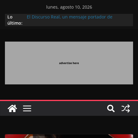
lunes, agosto 10, 2026
Lo
El Discurso Real, un mensaje portador de
último:
esperanza y confianza en el futuro (académico
español)
Día Nacional de los Marroquíes Residentes en el
Extranjero: al servicio de los grandes proyectos de
Marruecos 2030
Operación Marhaba 2026: agosto marca la
llegada masiva de marroquíes residentes en el
extranjero
El Discurso del Trono refuerza la confianza de los
inversores internacionales en el potencial de
Marruecos gracias a una visión estratégica
(experto chino)
El discurso del Trono refleja la estrategia Real
destinada a consolidar la posición de Marruecos
en una economía mundial competitiva (politólogo
marroquí-estadounidense)