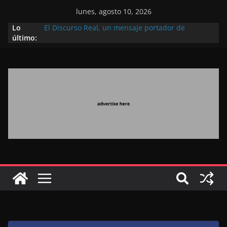
lunes, agosto 10, 2026
Lo
El Discurso Real, un mensaje portador de
último:
esperanza y confianza en el futuro (académico
español)
Día Nacional de los Marroquíes Residentes en el
Extranjero: al servicio de los grandes proyectos de
Marruecos 2030
Operación Marhaba 2026: agosto marca la
llegada masiva de marroquíes residentes en el
extranjero
El Discurso del Trono refuerza la confianza de los
inversores internacionales en el potencial de
Marruecos gracias a una visión estratégica
(experto chino)
El discurso del Trono refleja la estrategia Real
destinada a consolidar la posición de Marruecos
en una economía mundial competitiva (politólogo
marroquí-estadounidense)