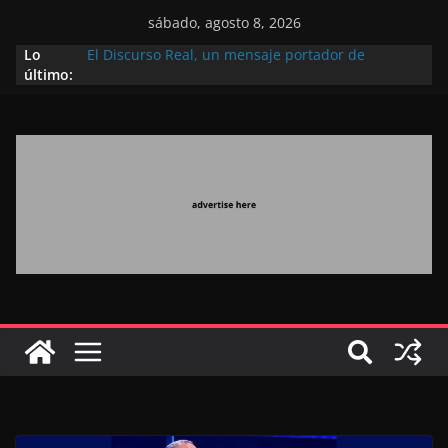
sábado, agosto 8, 2026
Lo
El Discurso Real, un mensaje portador de
último:
esperanza y confianza en el futuro (académico
español)
Día Nacional de los Marroquíes Residentes en el
Extranjero: al servicio de los grandes proyectos de
Marruecos 2030
Operación Marhaba 2026: agosto marca la
llegada masiva de marroquíes residentes en el
extranjero
El Discurso del Trono refuerza la confianza de los
inversores internacionales en el potencial de
Marruecos gracias a una visión estratégica
(experto chino)
El discurso del Trono refleja la estrategia Real
destinada a consolidar la posición de Marruecos
en una economía mundial competitiva (politólogo
marroquí-estadounidense)