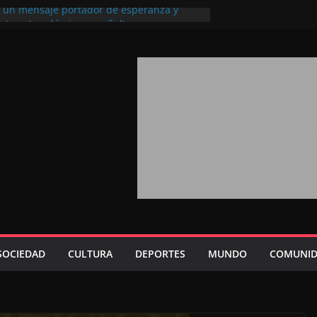
l, un mensaje portador de esperanza y
futuro (académico español)
los Marroquíes Residentes en el
ervicio de los grandes proyectos de
ba 2026: agosto marca la llegada masiva
sidentes en el extranjero
Trono refuerza la confianza de los
nacionales en el potencial de Marruecos
sión estratégica (experto chino)
rono refleja la estrategia Real destinada a
osición de Marruecos en una economía
tiva (politólogo marroquí-estadounidense)
SOCIEDAD
CULTURA
DEPORTES
MUNDO
COMUNID