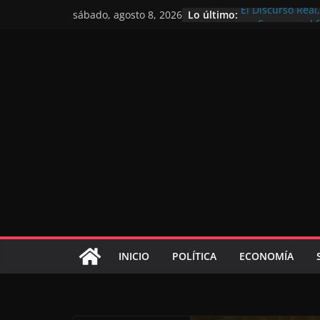
Lo último:
El Discurso Rea
sábado, agosto 8, 2026
confianza en el 
Día Nacional de 
Extranjero: al s
Marruecos 2030
Operación Marha
de marroquíes re
El Discurso del 
inversores inter
gracias a una vi
El discurso del T
consolidar la p
mundial competi
INICIO
POLÍTICA
ECONOMÍA