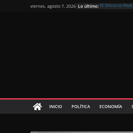
Lo último:
El Discurso Rea
viernes, agosto 7, 2026
confianza en el 
Día Nacional de 
Extranjero: al s
Marruecos 2030
Operación Marha
de marroquíes re
El Discurso del 
inversores inter
gracias a una vi
El discurso del T
consolidar la p
mundial competi
INICIO
POLÍTICA
ECONOMÍA