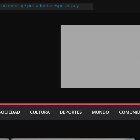
l, un mensaje portador de esperanza y
futuro (académico español)
los Marroquíes Residentes en el
ervicio de los grandes proyectos de
ba 2026: agosto marca la llegada masiva
sidentes en el extranjero
Trono refuerza la confianza de los
nacionales en el potencial de Marruecos
sión estratégica (experto chino)
rono refleja la estrategia Real destinada a
osición de Marruecos en una economía
tiva (politólogo marroquí-estadounidense)
SOCIEDAD
CULTURA
DEPORTES
MUNDO
COMUNID