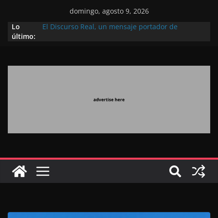
domingo, agosto 9, 2026
Lo
El Discurso Real, un mensaje portador de
último:
esperanza y confianza en el futuro (académico
español)
Día Nacional de los Marroquíes Residentes en el
Extranjero: al servicio de los grandes proyectos de
Marruecos 2030
Operación Marhaba 2026: agosto marca la
llegada masiva de marroquíes residentes en el
extranjero
El Discurso del Trono refuerza la confianza de los
inversores internacionales en el potencial de
Marruecos gracias a una visión estratégica
(experto chino)
El discurso del Trono refleja la estrategia Real
destinada a consolidar la posición de Marruecos
en una economía mundial competitiva (politólogo
marroquí-estadounidense)