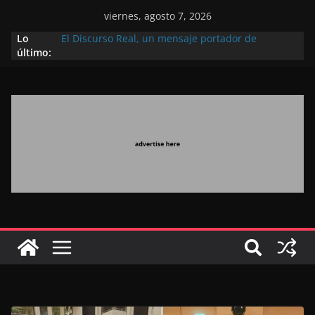
viernes, agosto 7, 2026
Lo
El Discurso Real, un mensaje portador de
último:
esperanza y confianza en el futuro (académico
español)
Día Nacional de los Marroquíes Residentes en el
Extranjero: al servicio de los grandes proyectos de
Marruecos 2030
Operación Marhaba 2026: agosto marca la
llegada masiva de marroquíes residentes en el
extranjero
El Discurso del Trono refuerza la confianza de los
inversores internacionales en el potencial de
Marruecos gracias a una visión estratégica
(experto chino)
El discurso del Trono refleja la estrategia Real
destinada a consolidar la posición de Marruecos
en una economía mundial competitiva (politólogo
marroquí-estadounidense)