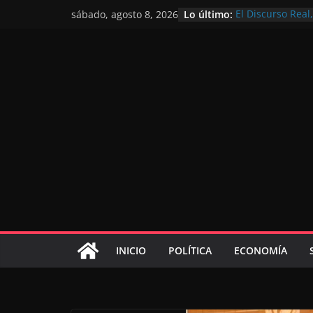
Lo último:
El Discurso Rea
sábado, agosto 8, 2026
confianza en el 
Día Nacional de 
Extranjero: al s
Marruecos 2030
Operación Marha
de marroquíes re
El Discurso del 
inversores inter
gracias a una vi
El discurso del T
consolidar la p
mundial competi
INICIO
POLÍTICA
ECONOMÍA