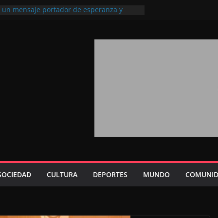
l, un mensaje portador de esperanza y
futuro (académico español)
los Marroquíes Residentes en el
ervicio de los grandes proyectos de
ba 2026: agosto marca la llegada masiva
sidentes en el extranjero
Trono refuerza la confianza de los
nacionales en el potencial de Marruecos
sión estratégica (experto chino)
rono refleja la estrategia Real destinada a
osición de Marruecos en una economía
tiva (politólogo marroquí-estadounidense)
SOCIEDAD
CULTURA
DEPORTES
MUNDO
COMUNID