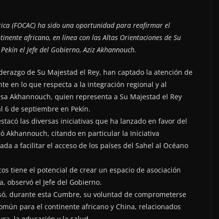
ica (FOCAC) ha sido una oportunidad para reafirmar el
nente africano, en línea con las Altas Orientaciones de Su
Pekín el Jefe del Gobierno, Aziz Akhannouch.
iderazgo de Su Majestad el Rey, han captado la atención de
te en lo que respecta a la integración regional y al
rensa Akhannouch, quien representa a Su Majestad el Rey
 6 de septiembre en Pekín.
acó las diversas iniciativas que ha lanzado en favor del
ó Akhannouch, citando en particular la Iniciativa
a a facilitar el acceso de los países del Sahel al Océano
os tiene el potencial de crear un espacio de asociación
a, observó el Jefe del Gobierno.
ó, durante esta Cumbre, su voluntad de comprometerse
omún para el continente africano y China, relacionados
ura, la educación y la salud.