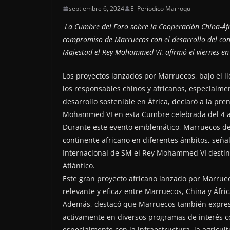
septiembre 6, 2024
El Periodico Marroqui
La Cumbre del Foro sobre la Cooperación China-Áfr
compromiso de Marruecos con el desarrollo del conti
Majestad el Rey Mohammed VI, afirmó el viernes en 
Los proyectos lanzados por Marruecos, bajo el l
los responsables chinos y africanos, especialmen
desarrollo sostenible en África, declaró a la p
Mohammed VI en esta Cumbre celebrada del 4 al
Durante este evento emblemático, Marruecos dest
continente africano en diferentes ámbitos, señal
Internacional de SM el Rey Mohammed VI destinad
Atlántico.
Este gran proyecto africano lanzado por Marruec
relevante y eficaz entre Marruecos, China y Áfric
Además, destacó que Marruecos también expres
activamente en diversos programas de interés c
especialmente con la infraestructura, la agricult