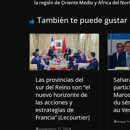
la región de Oriente Medio y África del Nor
También te puede gustar
Las provincias del
Sahara
sur del Reino son “el
partic
nuevo horizonte de
Maroc
las acciones y
du sé
estrategias de
au Ve
Francia” (Lecourtier)
mayo 14
noviembre 12, 2024