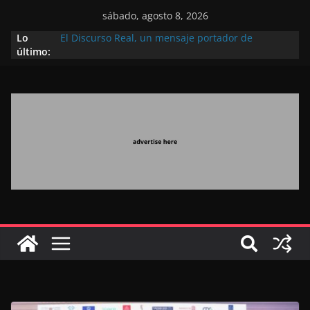
sábado, agosto 8, 2026
Lo
El Discurso Real, un mensaje portador de
último:
esperanza y confianza en el futuro (académico
español)
Día Nacional de los Marroquíes Residentes en el
Extranjero: al servicio de los grandes proyectos de
Marruecos 2030
Operación Marhaba 2026: agosto marca la
llegada masiva de marroquíes residentes en el
extranjero
El Discurso del Trono refuerza la confianza de los
inversores internacionales en el potencial de
Marruecos gracias a una visión estratégica
(experto chino)
El discurso del Trono refleja la estrategia Real
destinada a consolidar la posición de Marruecos
en una economía mundial competitiva (politólogo
marroquí-estadounidense)