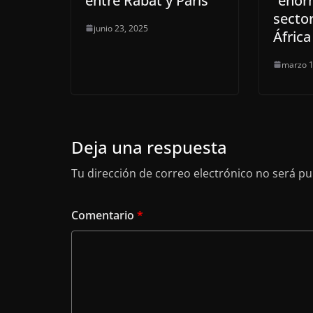
entre Rabat y París
“enor
secto
junio 23, 2025
África
marzo 1
Deja una respuesta
Tu dirección de correo electrónico no será pu
Comentario
*