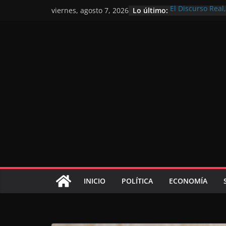
Lo último:
El Discurso Rea
viernes, agosto 7, 2026
confianza en el 
Día Nacional de 
Extranjero: al s
Marruecos 2030
Operación Marha
de marroquíes re
El Discurso del 
inversores inter
gracias a una vi
El discurso del T
consolidar la p
mundial competi
INICIO
POLÍTICA
ECONOMÍA