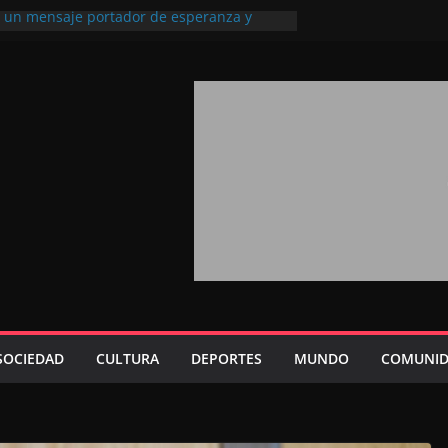
l, un mensaje portador de esperanza y
futuro (académico español)
los Marroquíes Residentes en el
ervicio de los grandes proyectos de
ba 2026: agosto marca la llegada masiva
sidentes en el extranjero
Trono refuerza la confianza de los
nacionales en el potencial de Marruecos
sión estratégica (experto chino)
rono refleja la estrategia Real destinada a
osición de Marruecos en una economía
tiva (politólogo marroquí-estadounidense)
SOCIEDAD
CULTURA
DEPORTES
MUNDO
COMUNID